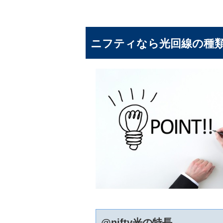
ニフティなら光回線の種
@nifty光の特長