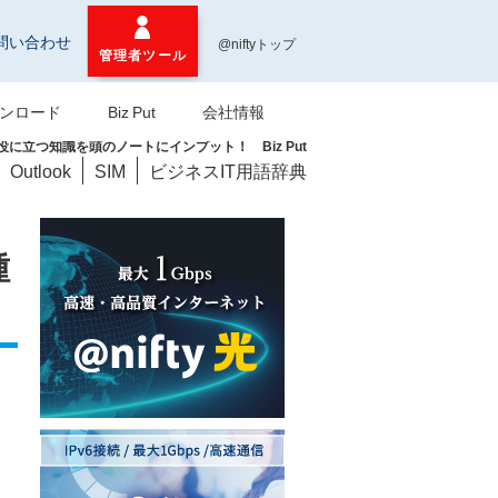
問い合わせ
@niftyトップ
管理者ツール
ンロード
Biz Put
会社情報
に立つ知識を頭のノートにインプット！ Biz Put
Outlook
SIM
ビジネスIT用語辞典
種