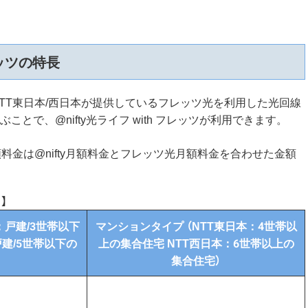
フレッツの特長
TT東日本/西日本が提供しているフレッツ光を利用した光回線
とで、@nifty光ライフ with フレッツが利用できます。
料金は@nifty月額料金とフレッツ光月額料金を合わせた金額
】
：戸建/3世帯以下
マンションタイプ （NTT東日本：4世帯以
戸建/5世帯以下の
上の集合住宅 NTT西日本：6世帯以上の
集合住宅）