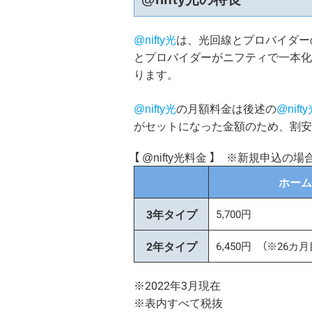
@nifty光
は、光回線とプロバイダー
とプロバイダーがニフティで一本化
ります。
@nifty光
の月額料金は後述の
@nif
がセットになった金額のため、割安
【 @nifty光料金 】 ※新規申込の場
ホーム
3年タイプ
5,700円
2年タイプ
6,450円 （※26カ月
※2022年3月現在
※表内すべて税抜