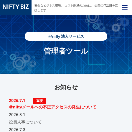
安全なビジネス環境、
コスト削減のために、
企業のIT活用を支
援します
@nifty 法人サービス
管理者ツール
お知らせ
2026.7.1
重要
＠niftyメールへの不正アクセスの発生について
2026.8.1
役員人事について
2026.7.3