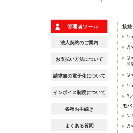
管理者ツール
接続
@ni
法人契約のご案内
@n
@n
お支払い方法について
高
@n
請求書の電子化について
@n
インボイス制度について
B
モバ
各種お手続き
Ni
よくある質問
@n