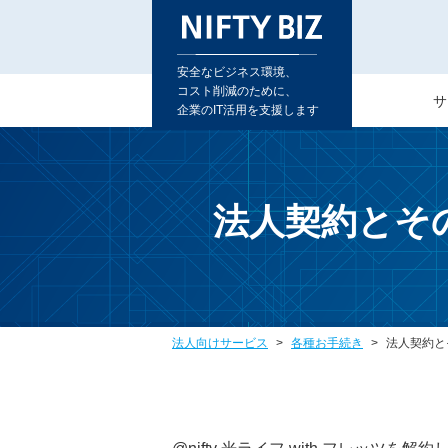
安全なビジネス環境、
コスト削減のために、
サ
企業のIT活用を支援します
法人契約とその
法人向けサービス
各種お手続き
法人契約とそ
@nifty 光ライフ with フレッツを解