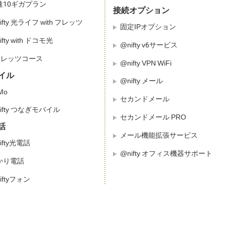
速10ギガプラン
接続オプション
ifty 光ライフ with フレッツ
固定IPオプション
ifty with ドコモ光
@nifty v6サービス
フレッツコース
@nifty VPN WiFi
イル
@nifty メール
fMo
セカンドメール
ifty つなぎモバイル
セカンドメール PRO
話
メール機能拡張サービス
ifty光電話
@nifty オフィス機器サポート
かり電話
iftyフォン