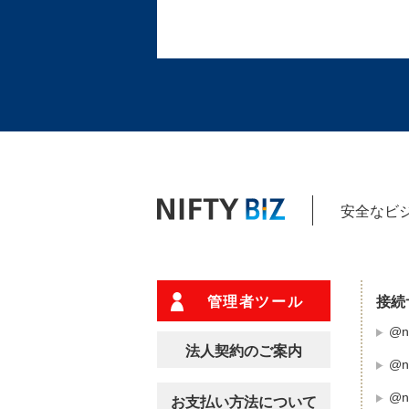
安全なビジ
管理者ツール
接続
@ni
法人契約のご案内
@n
@n
お支払い方法について