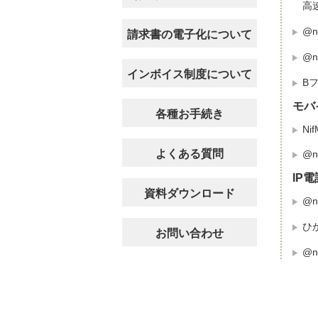
高
@n
請求書の電子化について
@n
インボイス制度について
B
モバ
各種お手続き
Ni
よくある質問
@n
IP電
資料ダウンロード
@n
ひ
お問い合わせ
@n