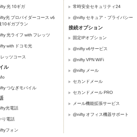
ifty 光 10ギガ
常時安全セキュリティ24
ifty光 プロバイダーコース v6
@nifty セキュア・プライバシー
速10ギガプラン
接続オプション
ifty 光ライフ with フレッツ
固定IPオプション
ifty with ドコモ光
@nifty v6サービス
フレッツコース
@nifty VPN WiFi
イル
@nifty メール
fMo
セカンドメール
ifty つなぎモバイル
セカンドメール PRO
話
メール機能拡張サービス
ifty光電話
@nifty オフィス機器サポート
かり電話
iftyフォン