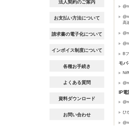
法人契約のご案内
@n
@n
お支払い方法について
高
@n
請求書の電子化について
@n
インボイス制度について
B
モバ
各種お手続き
Ni
よくある質問
@n
IP電
資料ダウンロード
@n
ひ
お問い合わせ
@n